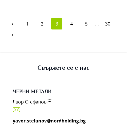
КАК
ДА
ПОЛУЧИТЕ
НАЙ-
ДОБРАТА
ЦЕНА
Навигация
ЗА
Предишна
1
2
3
4
5
…
30
ВАШИЯ
СТАР
на
БУС?
страница
Следваща
страницата
страница
Свържете се с нас
ЧЕРНИ МЕТАЛИ
Явор Стефанов:
yavor.stefanov@nordholding.bg