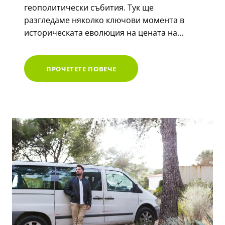
геополитически събития. Тук ще
разгледаме няколко ключови момента в
историческата еволюция на цената на…
CASE
ПРОЧЕТЕТЕ ПОВЕЧЕ
STUDY:
ИСТОРИЧЕСКА
ЕВОЛЮЦИЯ
НА
ЦЕНАТА
НА
ЖЕЛЯЗОТО
НА
КИЛОГРАМ:
КАКВО
МОЖЕМ
ДА
НАУЧИМ
ОТ
МИНАЛОТО?