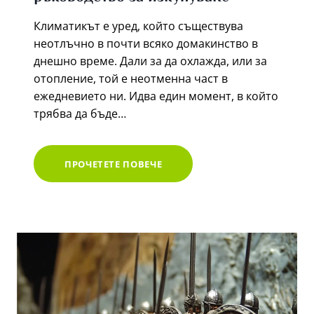
Климатикът е уред, който съществува
неотлъчно в почти всяко домакинство в
днешно време. Дали за да охлажда, или за
отопление, той е неотменна част в
ежедневието ни. Идва един момент, в който
трябва да бъде…
КОЛКО
ПРОЧЕТЕТЕ ПОВЕЧЕ
МОЖЕ
ДА
ПОЛУЧИТЕ
ЗА
СТАРИЯ
СИ
КЛИМАТИК?
ЦЕНОВО
РЪКОВОДСТВО
ЗА
ИЗКУПУВАНЕ