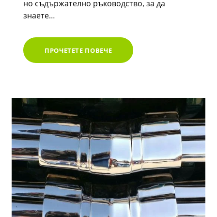
но съдържателно ръководство, за да
знаете…
КАК
ПРОЧЕТЕТЕ ПОВЕЧЕ
ДА
ПРОДАДЕТЕ
КАМИОНА
СИ
ЗА
СКРАП:
РЪКОВОДСТВО
ЗА
МАКСИМАЛНА
ПЕЧАЛБА