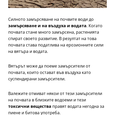
Силното замърсяване на почвите води до
замърсяване и на въздуха и водата
. Когато
почвата стане много замърсена, растенията
спират своето развитие. В резултат на това
почвата става податлива на ерозионните сили
на вятъра и водата.
Вятърът може да поеме замърсители от
почвата, които остават във въздуха като
суспендирани замърсители.
Валежите отмиват някои от тези замърсители
на почвата в близките водоеми и тези
токсични вещества
правят водата негодна за
пиене и битова употреба.