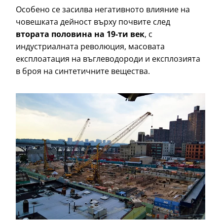
Особено се засилва негативното влияние на
човешката дейност върху почвите след
втората половина на 19-ти век
, с
индустриалната революция, масовата
експлоатация на въглеводороди и експлозията
в броя на синтетичните вещества.