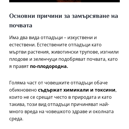
Основни причини за замърсяване на
почвата
Има два вида отпадъци – изкуствени и
естествени. Естествените отпадъци като
мъртви растения, животински трупове, изгнили
плодове и зеленчуци подобряват почвата, като
я правят
по-плодородна.
Голяма част от човешките отпадъци обаче
обикновено
съдържат химикали и токсини
,
които не се срещат често в природата и като
такива, този вид отпадъци причиняват най-
много вреда на човешкото здраве и околната
среда.