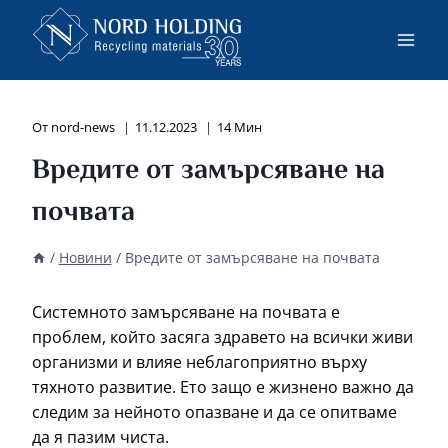
Към
съдържанието
От
nord-news
11.12.2023
14 Мин
Вредите от замърсяване на
почвата
/
Новини
/
Вредите от замърсяване на почвата
Системното замърсяване на почвата е
проблем, който засяга здравето на всички живи
организми и влияе неблагоприятно върху
тяхното развитие. Ето защо е жизнено важно да
следим за нейното опазване и да се опитваме
да я пазим чиста.