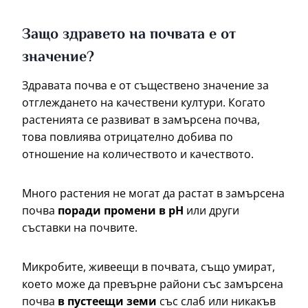
Защо здравето на почвата е от
значение?
Здравата почва е от съществено значение за
отглеждането на качествени култури. Когато
растенията се развиват в замърсена почва,
това повлиява отрицателно добива по
отношение на количеството и качеството.
Много растения не могат да растат в замърсена
почва
поради промени в pH
или други
съставки на почвите.
Микробите, живеещи в почвата, също умират,
което може да превърне райони със замърсена
почва
в пустеещи земи
със слаб или никакъв