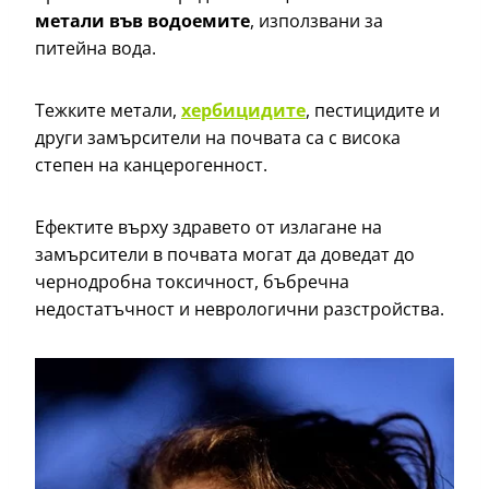
метали
във водоемите
, използвани за
питейна вода.
Тежките метали,
хербицидите
, пестицидите и
други замърсители на почвата са с висока
степен на канцерогенност.
Ефектите върху здравето от излагане на
замърсители в почвата могат да доведат до
чернодробна токсичност, бъбречна
недостатъчност и неврологични разстройства.