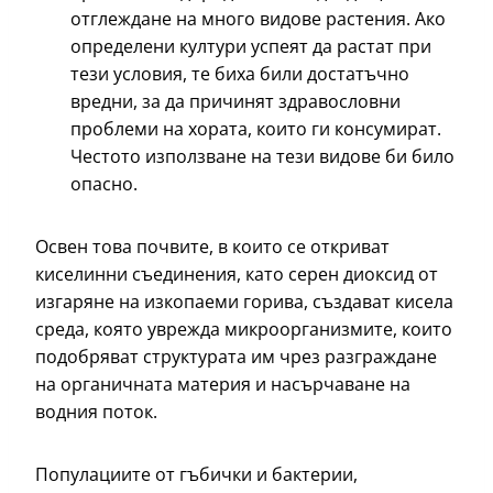
отглеждане на много видове растения. Ако
определени култури успеят да растат при
тези условия, те биха били достатъчно
вредни, за да причинят здравословни
проблеми на хората, които ги консумират.
Честото използване на тези видове би било
опасно.
Освен това почвите, в които се откриват
киселинни съединения, като серен диоксид от
изгаряне на изкопаеми горива, създават кисела
среда, която уврежда микроорганизмите, които
подобряват структурата им чрез разграждане
на органичната материя и насърчаване на
водния поток.
Популациите от гъбички и бактерии,