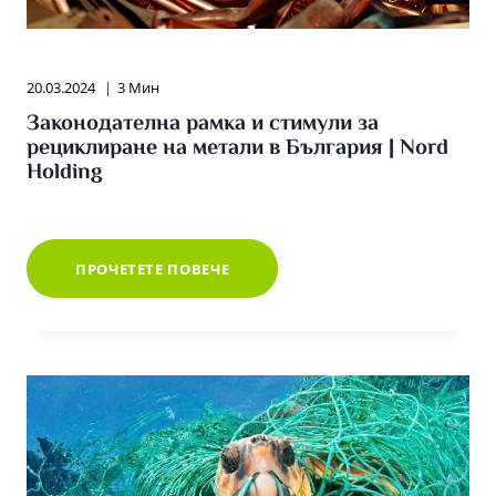
20.03.2024
3 Мин
Законодателна рамка и стимули за
рециклиране на метали в България | Nord
Holding
ЗАКОНОДАТЕЛНА
ПРОЧЕТЕТЕ ПОВЕЧЕ
РАМКА
И
СТИМУЛИ
ЗА
РЕЦИКЛИРАНЕ
НА
МЕТАЛИ
В
БЪЛГАРИЯ
|
NORD
HOLDING