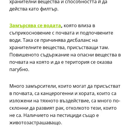
хранителни вещества и способността й да
действа като филтър.
Замърсява се водата
,
която влиза в
съприкосновение с почвата и подпочвените
води. Така се причинява дисбаланс на
хранителните вещества, присъстващи там.
Повишеното съдържание на опасни вещества в
почвата на която и да е територия се оказва
пагубно.
Много замърсители, които могат да присъстват
в почвата, са канцерогенни и хората, които са
изложени на тяхното въздействие, са много по-
склонни да развият рак, отколкото тези, които
не са. Наличието на пестициди също е
животозастрашаващо.