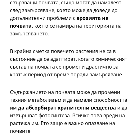
свързващи почвата, също могат да намалеят
след замърсяване, което може да доведе до
допълнителни проблеми с
ерозията на
почвата,
която се намира на територията на
замърсяването.
В крайна сметка повечето растения не са в
състояние да се адаптират, когато химическият
състав на почвата се промени драстично за
кратък период от време поради замърсяване.
Съдържанието на почвата може да промени
техния метаболизъм и да намали способността
им
да абсорбират хранителни вещества
и да
извършват фотосинтеза. Всичко това вреди на
растежа им. Ето защо е важно опазване на
почвите.