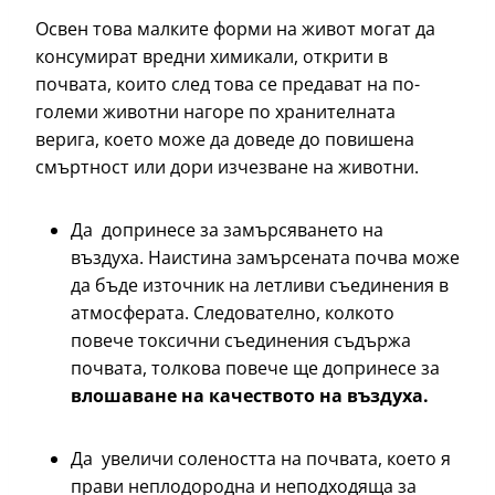
Освен това малките форми на живот могат да
консумират вредни химикали, открити в
почвата, които след това се предават на по-
големи животни нагоре по хранителната
верига, което може да доведе до повишена
смъртност или дори изчезване на животни.
Да допринесе за замърсяването на
въздуха. Наистина замърсената почва може
да бъде източник на летливи съединения в
атмосферата. Следователно, колкото
повече токсични съединения съдържа
почвата, толкова повече ще допринесе за
влошаване на качеството на въздуха.
Да увеличи солеността на почвата, което я
прави неплодородна и неподходяща за