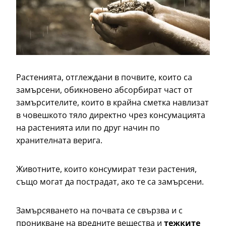
Растенията, отглеждани в почвите, които са
замърсени, обикновено абсорбират част от
замърсителите, които в крайна сметка навлизат
в човешкото тяло директно чрез консумацията
на растенията или по друг начин по
хранителната верига.
Животните, които консумират тези растения,
също могат да пострадат, ако те са замърсени.
Замърсяването на почвата се свързва и с
проникване на вредните вещества и
тежките