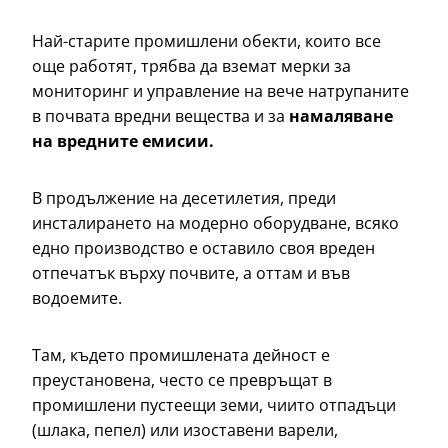
Най-старите промишлени обекти, които все
още работят, трябва да вземат мерки за
мониторинг и управление на вече натрупаните
в почвата вредни вещества и за
намаляване
на вредните емисии
.
В продължение на десетилетия, преди
инсталирането на модерно оборудване, всяко
едно производство е оставило своя вреден
отпечатък върху почвите, а оттам и във
водоемите.
Там, където промишлената дейност е
преустановена, често се превръщат в
промишлени пустеещи земи, чиито отпадъци
(шлака, пепел) или изоставени варели,