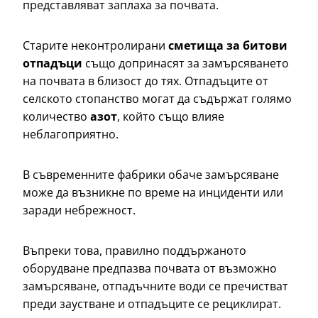
представляват заплаха за почвата.
Старите неконтролирани
сметища за битови
отпадъци
също допринасят за замърсяването
на почвата в близост до тях. Отпадъците от
селското стопанство могат да съдържат голямо
количество
азот
, който също влияе
неблагоприятно.
В съвременните фабрики обаче замърсяване
може да възникне по време на инциденти или
заради небрежност.
Въпреки това, правилно поддържаното
оборудване предпазва почвата от възможно
замърсяване, отпадъчните води се пречистват
преди заустване и отпадъците се рециклират.