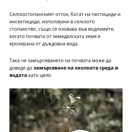
Селскостопанският отток, богат на пестициди и
инсектициди, използвани в селското
стопанство, също се озовава във водоемите,
когато почвата от земеделската земя е
ерозирана от дъждовна вода.
Така че замърсяването на почвата може да
доведе до
замърсяване на
околната среда
и
водата
като цяло.