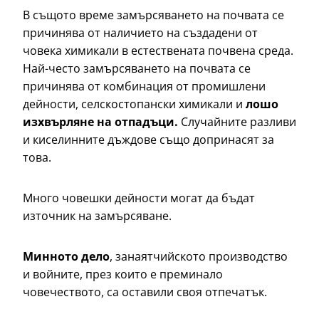
В същото време замърсяването на почвата се
причинява от наличието на създадени от
човека химикали в естествената почвена среда.
Най-често замърсяването на почвата се
причинява от комбинация от промишлени
дейности, селскостопански химикали и
лошо
изхвърляне на отпадъци.
Случайните разливи
и киселинните дъждове също допринасят за
това.
Много човешки дейности могат да бъдат
източник на замърсяване.
Минното дело
, занаятчийското производство
и войните, през които е преминало
човечеството, са оставили своя отпечатък.