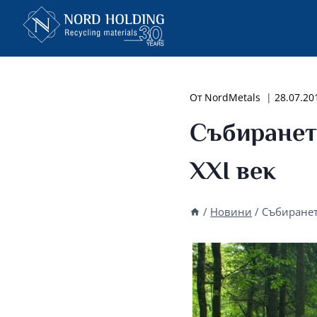
Към
съдържанието
От
NordMetals
28.07.20
Събирането
XXI век
/
Новини
/
Събиранет