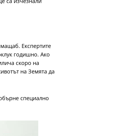
ще са изчезнали
 мащаб. Експертите
оклук годишно. Ако
илича скоро на
ивотът на Земята да
 обърне специално