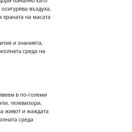
 дори банално като
 осигурява въздуха,
а храната на масата
ития и знанията,
околната среда на
ивеем в по-големи
пи, телевизори,
на живот и жаждата
олната среда