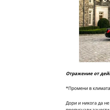
Отражение от дейн
*Промени в климат
Дори и никога да не
пропуснали зачести