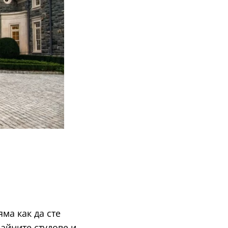
яма как да сте
айните студове и