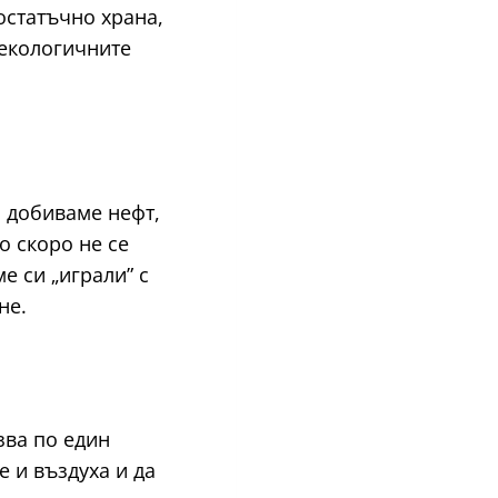
остатъчно храна,
 екологичните
а добиваме нефт,
о скоро не се
е си „играли” с
не.
зва по един
 и въздуха и да