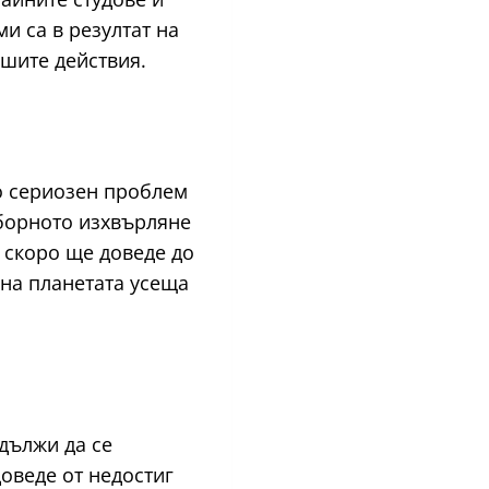
и са в резултат на
ашите действия.
о сериозен проблем
зборното изхвърляне
 скоро ще доведе до
 на планетата усеща
дължи да се
оведе от недостиг