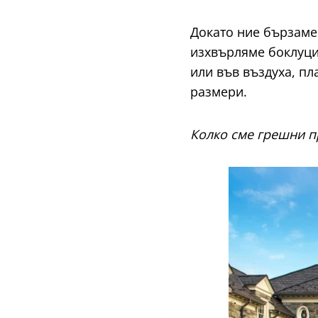
Докато ние бързаме
изхвърляме боклуци,
или във въздуха, пл
размери.
Колко сме грешни п