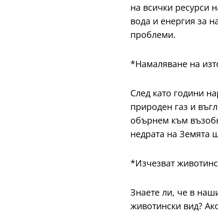
на всички ресурси н
вода и енергия за н
проблеми.
*Намаляване на изт
След като години на
природен газ и въгл
обърнем към възобн
недрата на Земята щ
*Изчезват животинс
Знаете ли, че в наш
животински вид? Ак