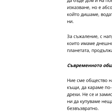
да бъде дом и на по
изказване, но е абс
който дишаме, водат
ни.
За съжаление, с нап
които имаме днешно
планетата, продължа
Съвременното общ
Ние сме общество н
къщи, да караме по
дрехи. Не се и зами
ни да купуваме нещ
безвъзвратно.