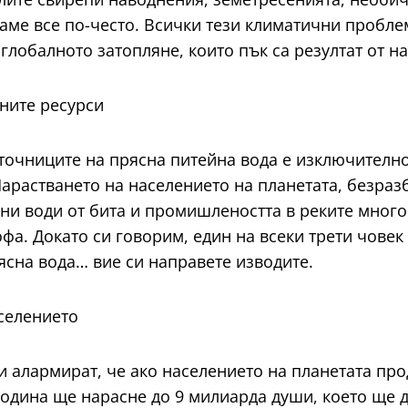
даме все по-често. Всички тези климатични проблем
глобалното затопляне, които пък са резултат от н
ните ресурси
точниците на прясна питейна вода е изключителн
Нарастването на населението на планетата, безра
дни води от бита и промишлеността в реките много
фа. Докато си говорим, един на всеки трети човек
ясна вода… вие си направете изводите.
селението
и алармират, че ако населението на планетата про
година ще нарасне до 9 милиарда души, което ще д