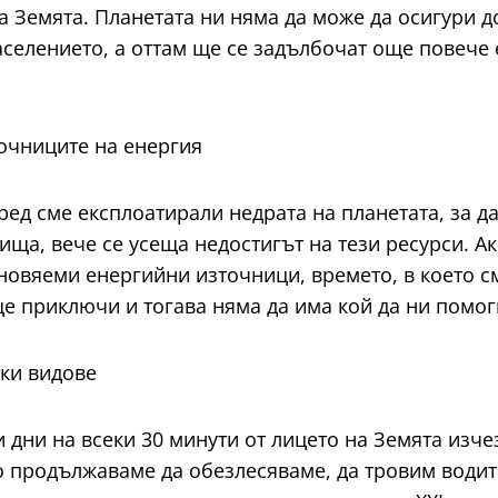
а Земята. Планетата ни няма да може да осигури д
аселението, а оттам ще се задълбочат още повече
очниците на енергия
ред сме експлоатирали недрата на планетата, за д
ища, вече се усеща недостигът на тези ресурси. Ак
овяеми енергийни източници, времето, в което см
е приключи и тогава няма да има кой да ни помог
ки видове
и дни на всеки 30 минути от лицето на Земята изче
о продължаваме да обезлесяваме, да тровим водите