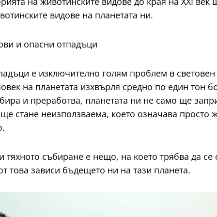
рията на животинските видове до края на XXI век 
вотинските видове на планетата ни.
ови и опасни отпадъци
падъци е изключително голям проблем в световен
човек на планетата изхвърля средно по един тон б
ъбира и преработва, планетата ни не само ще запр
 ще стане неизползваема, което означава просто ж
.
и тяхното събиране е нещо, на което трябва да се
от това зависи бъдещето ни на тази планета.