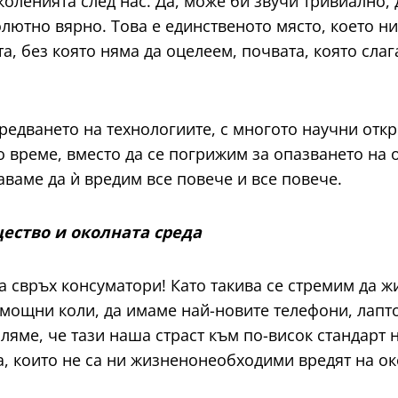
коленията след нас. Да, може би звучи тривиално,
олютно вярно. Това е единственото място, което ни
а, без която няма да оцелеем, почвата, която слаг
редването на технологиите, с многото научни откр
 време, вместо да се погрижим за опазването на 
ваме да ѝ вредим все повече и все повече.
ество и околната среда
а свръх консуматори! Като такива се стремим да ж
-мощни коли, да имаме най-новите телефони, лапто
сляме, че тази наша страст към по-висок стандарт 
а, които не са ни жизненонеобходими вредят на ок