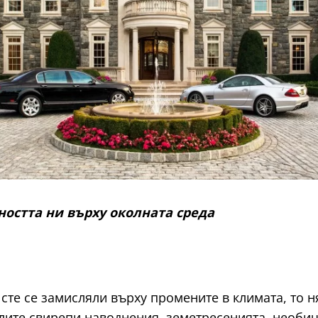
остта ни върху околната среда
а
 сте се замисляли върху промените в климата, то н
лите свирепи наводнения, земетресенията, необич