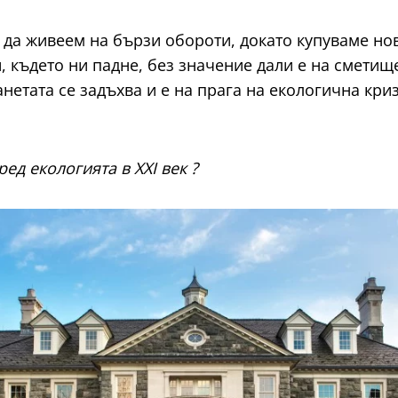
 да живеем на бързи обороти, докато купуваме нов
 където ни падне, без значение дали е на сметище,
анетата се задъхва и е на прага на екологична кри
ред екологията в
XXI век ?