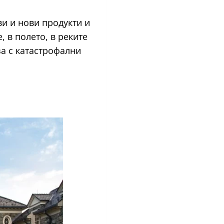
и и нови продукти и
 в полето, в реките
за с катастрофални