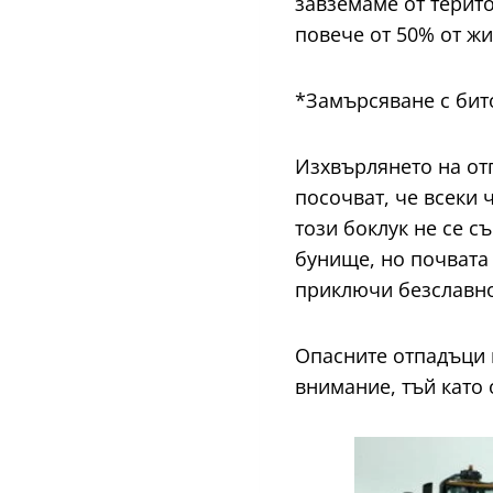
завземаме от терито
повече от 50% от жи
*Замърсяване с бит
Изхвърлянето на от
посочват, че всеки 
този боклук не се с
бунище, но почвата
приключи безславно
Опасните отпадъци 
внимание, тъй като 