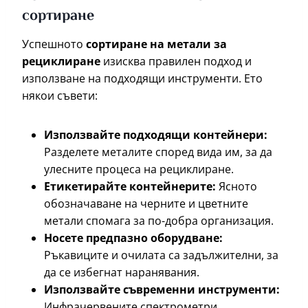
сортиране
Успешното
сортиране на метали за
рециклиране
изисква правилен подход и
използване на подходящи инструменти. Ето
някои съвети:
Използвайте подходящи контейнери:
Разделете металите според вида им, за да
улесните процеса на рециклиране.
Етикетирайте контейнерите:
Ясното
обозначаване на черните и цветните
метали спомага за по-добра организация.
Носете предпазно оборудване:
Ръкавиците и очилата са задължителни, за
да се избегнат наранявания.
Използвайте съвременни инструменти:
Инфрачервените спектрометри