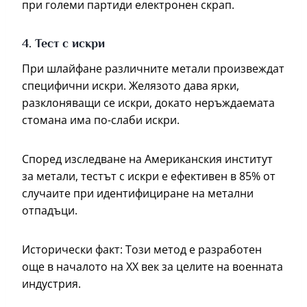
при големи партиди електронен скрап.
4. Тест с искри
При шлайфане различните метали произвеждат
специфични искри. Желязото дава ярки,
разклоняващи се искри, докато неръждаемата
стомана има по-слаби искри.
Според изследване на Американския институт
за метали, тестът с искри е ефективен в 85% от
случаите при идентифициране на метални
отпадъци.
Исторически факт: Този метод е разработен
още в началото на XX век за целите на военната
индустрия.