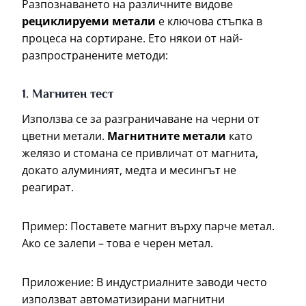
Разпознаването на различните видове
рециклируеми метали
е ключова стъпка в
процеса на сортиране. Ето някои от най-
разпространените методи:
1. Магнитен тест
Използва се за разграничаване на черни от
цветни метали.
Магнитните метали
като
желязо и стомана се привличат от магнита,
докато алуминият, медта и месингът не
реагират.
Пример: Поставете магнит върху парче метал.
Ако се залепи – това е черен метал.
Приложение: В индустриалните заводи често
използват автоматизирани магнитни