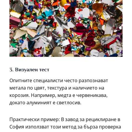
3. Визуален тест
Опитните специалисти често разпознават
метала по цвят, текстура и наличието на
корозия. Например, медта е червеникава,
докато алуминият е светлосив.
Практически пример: В завод за рециклиране в
София използват този метод за бърза проверка