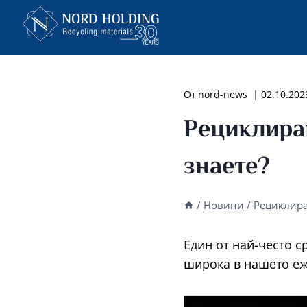
Към
съдържанието
От
nord-news
02.10.202
Рециклира
знаете?
/
Новини
/
Рециклира
Един от най-често с
широка в нашето еж