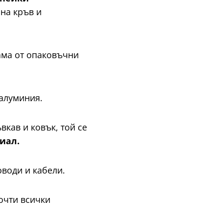
 на кръв и
ама от опаковъчни
 алуминия.
вкав и ковък, той се
риал.
оводи и кабели.
очти всички