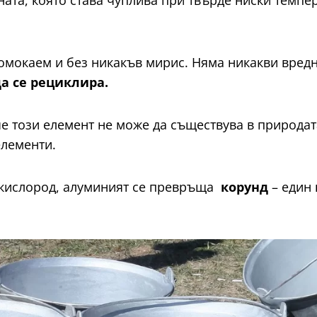
ната, която става чуплива при твърде ниски темпе
омокаем и без никакъв мирис. Няма никакви вред
а се рециклира.
е този елемент не може да съществува в природата
елементи.
с кислород, алуминият се превръща
корунд
– един 