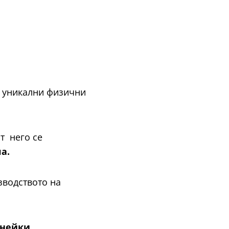
 уникални физични
т него се
а.
зводството на
нейки