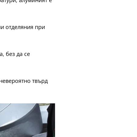
ратури, алуминият е
ни отделяния при
, без да се
невероятно твърд