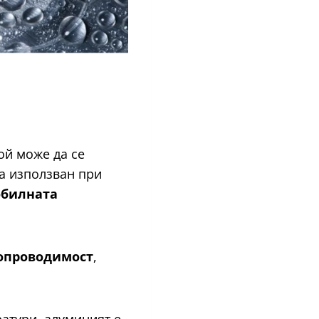
ой може да се
а използван при
обилната
лопроводимост
,