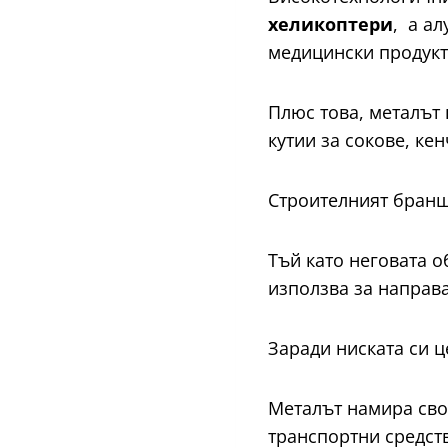
хеликоптери
, а а
медицински продук
Плюс това, металът
кутии за сокове, ке
Строителният бранш
Тъй като неговата о
използва за направ
Заради ниската си ц
Металът намира сво
транспортни средст