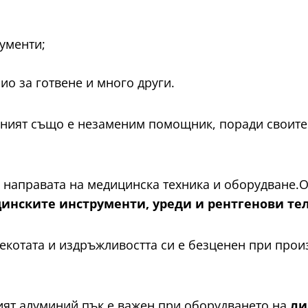
ументи;
о за готвене и много други.
ният също е незаменим помощник, поради своите
.
и направата на медицинска техника и оборудване.О
инските инструменти, уреди и рентгенови тел
екотата и издръжливостта си е безценен при прои
ят алуминий пък е важен при оборудването на
ли