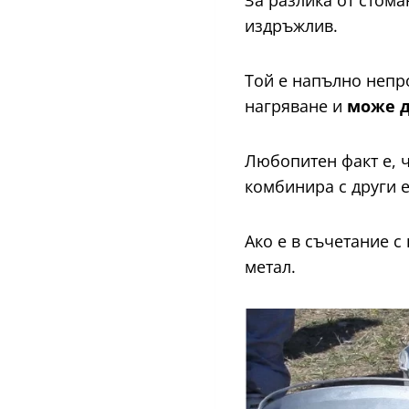
За разлика от стома
издръжлив.
Той е напълно непр
нагряване и
може д
Любопитен факт е, ч
комбинира с други 
Ако е в съчетание 
метал.