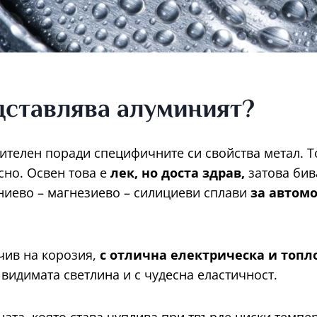
дставлява алуминият?
ителен поради специфичните си свойства метал. Т
сно. Освен това е
лек, но доста здрав,
затова бив
ниево – магнезиево – силициеви сплави
за автом
чив на корозия,
с отлична електрическа и топ
видимата светлина и с чудесна еластичност.