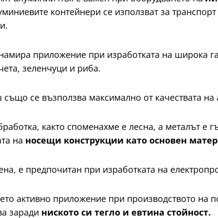
луминиевите контейнери се използват за транспорт
ти.
 намира приложение при изработката на широка г
нчета, зеленчуци и риба.
 също се възползва максимално от качествата на
бработка, както споменахме е лесна, а металът е гъ
ата на
носещи конструкции като основен мате
ена, е предпочитан при изработката на електропр
ето активно приложение при производството на п
ва заради
ниското си тегло и евтина стойност.