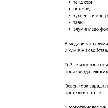
тенджери;
ножове;
кухненски инстр
тави;
алуминиево фоли
В медицината алуми
и химични свойства
Той се използва пр
произвеждат
медиц
Освен това заради л
протези и ортези.
Високотехнологични