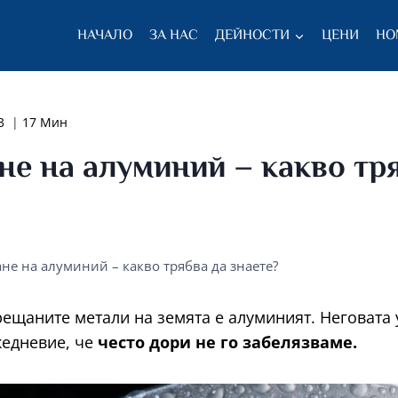
НАЧАЛО
ЗА НАС
ДЕЙНОСТИ
ЦЕНИ
НО
3
17 Мин
не на алуминий – какво тр
не на алуминий – какво трябва да знаете?
рещаните метали на земята е алуминият. Неговата 
едневие, че
често дори не го забелязваме.