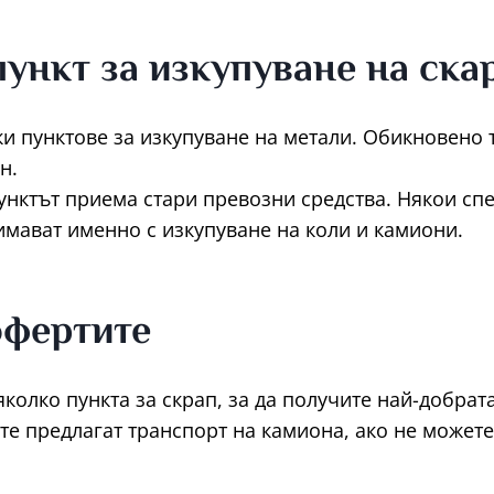
ункт за изкупуване на ска
и пунктове за изкупуване на метали. Обикновено 
н.
пунктът приема стари превозни средства. Някои с
имават именно с изкупуване на коли и камиони.
офертите
яколко пункта за скрап, за да получите най-добрат
те предлагат транспорт на камиона, ако не можете 