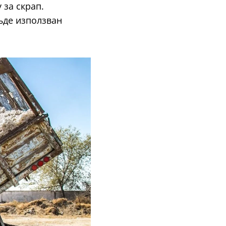
 за скрап.
ъде използван