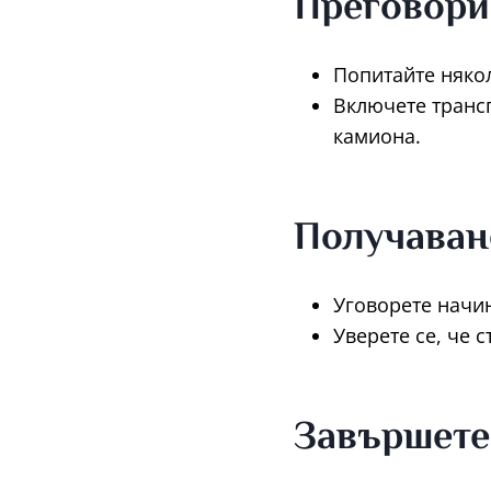
Преговори
Попитайте някол
Включете трансп
камиона.
Получаван
Уговорете начин
Уверете се, че 
Завършете