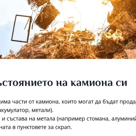
ъстоянието на камиона си
има части от камиона, които могат да бъдат прода
акумулатор, метали).
 и състава на метала (например стомана, алуминий
ата в пунктовете за скрап.