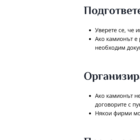
Подгответ
Уверете се, че 
Ако камионът е 
необходим докум
Организир
Ако камионът не
договорите с пу
Някои фирми мо