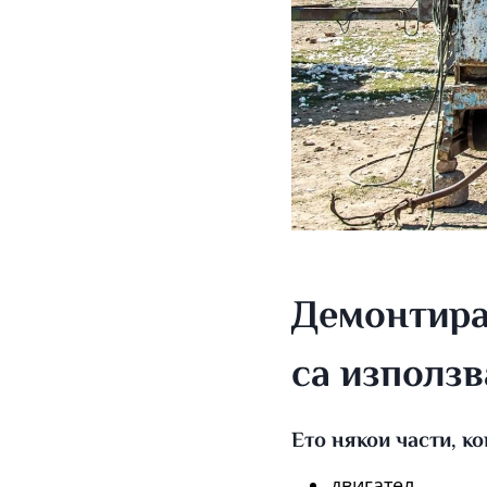
Демонтира
са използ
Ето някои части, к
двигател