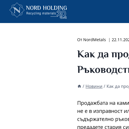
Към
съдържанието
От
NordMetals
22.11.20
Как да про
Ръководст
/
Новини
/
Как да пр
Продажбата на ками
не е в изправност и
съдържателно ръково
предадете стария си