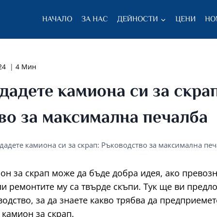
НАЧАЛО
ЗА НАС
ДЕЙНОСТИ
ЦЕНИ
НО
24
4 Мин
дадете камиона си за скрап
во за максимална печалба
одадете камиона си за скрап: Ръководство за максимална пе
он за скрап може да бъде добра идея, ако превозн
ли ремонтите му са твърде скъпи. Тук ще ви предл
дство, за да знаете какво трябва да предприемет
 камион за скрап.