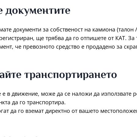
е документите
имате документи за собственост на камиона (талон /
регистриран, ще трябва да го отпишете от КАТ. За 
ент, че превозното средство е продадено за скра
айте транспортирането
 е в движение, може да се наложи да използвате р
нкта да го транспортира.
гат да го вземат директно от вашето местоположе