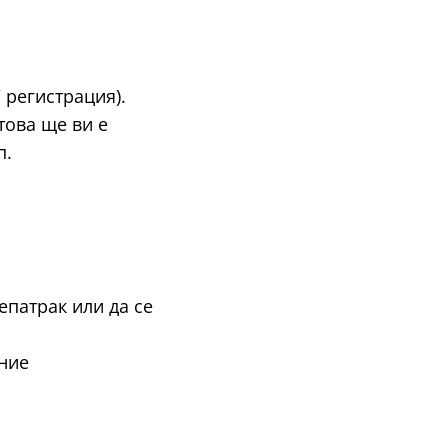
 регистрация).
това ще ви е
п.
епатрак или да се
ние