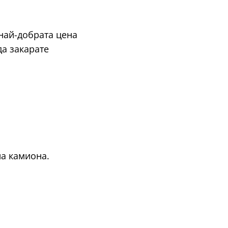
най-добрата цена
да закарате
на камиона.