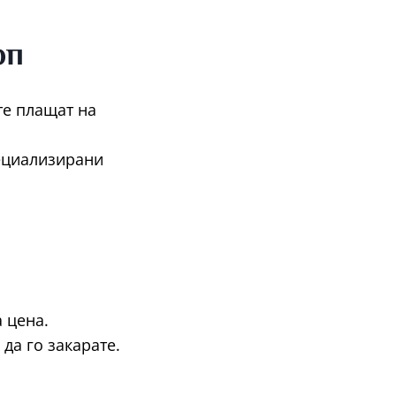
рп
те плащат на
пециализирани
а цена.
да го закарате.